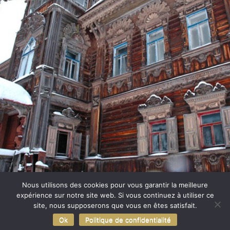
Nous utilisons des cookies pour vous garantir la meilleure
© Rue Pouchkine
- Site réalisé par l'
expérience sur notre site web. Si vous continuez à utiliser ce
site, nous supposerons que vous en êtes satisfait.
Imaginarium Vichy
⚷
-
Politique de
Ok
Politique de confidentialité
confidentialité
-
Mentions Légales
-
CGV