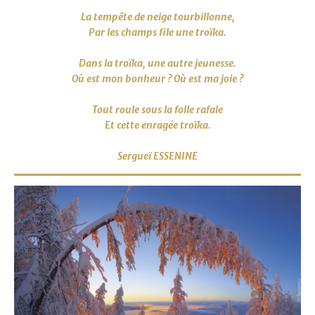
La tempête de neige tourbillonne,
Par les champs file une troïka.
Dans la troïka, une autre jeunesse.
Où est mon bonheur ? Où est ma joie ?
Tout roule sous la folle rafale
Et cette enragée troïka.
Sergueï ESSENINE