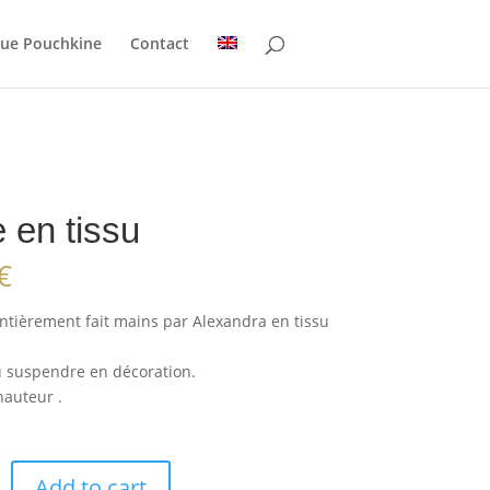
Rue Pouchkine
Contact
 en tissu
€
entièrement fait mains par Alexandra en tissu
u suspendre en décoration.
hauteur .
Add to cart