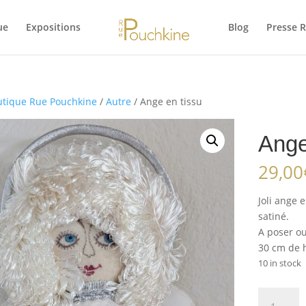
ue
Expositions
Blog
Presse 
tique Rue Pouchkine
/
Autre
/ Ange en tissu
Ange
29,00
Joli ange 
satiné.
A poser o
30 cm de 
10 in stock
Ange