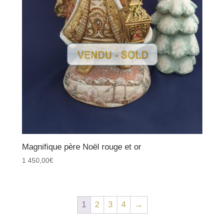
Magnifique père Noël rouge et or
1 450,00
€
1
2
3
4
→