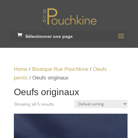
Sélectionner une page
Home
/
Boutique Rue Pouchkine
/
Oeufs
peints
/ Oeufs originaux
Oeufs originaux
Showing all 5 results