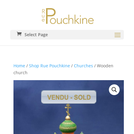
Select Page
Home
/
Shop Rue Pouchkine
/
Churches
/ Wooden
church